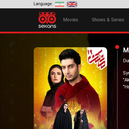
Language:
Movies
Shows & Series
M
Du
Sy
"A
"H