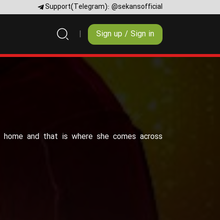
Support(Telegram):
@sekansofficial
Sign up / Sign in
’s" home and that is where she comes across