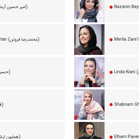
Amir Hossein Arman (امیر حسین آرمان)
Mohammad Reza Foroutan (محمدرضا فروتن)
Hossein Pakdel (حسین پاکدل)
Farzad Farzin (فرزاد فرزین)
Homayoun Ershadi (همایون ارشادی)