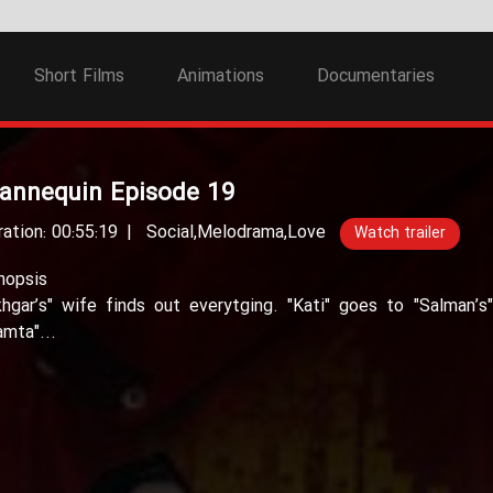
Short Films
Animations
Documentaries
annequin Episode 19
ration: 00:55:19
Social
,
Melodrama
,
Love
Watch trailer
nopsis
khgar’s" wife finds out everytging. "Kati" goes to "Salman
amta"...