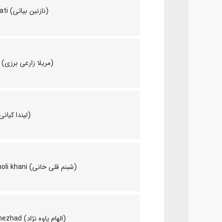
Nazanin Bayati (نازنین بیاتی)
Merila Zare'i (مریلا زارعی برزی)
Linda Kiani (لیندا کیانی)
Shabnam Gholi khani (شبنم قلی خانی)
Elham Pavenezhad (الهام پاوه‌ نژاد)