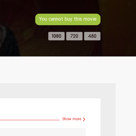
You cannot buy this movie
Show more