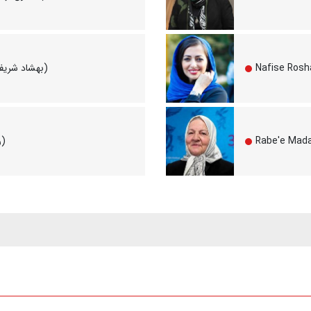
Behshad Sharifiyan (بهشاد شریفیان)
Reza Tavakoli (رضا توکلی)