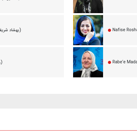
Behshad Sharifiyan (بهشاد شریفیان)
Reza Tavakoli (رضا توکلی)