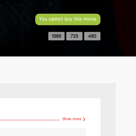
You cannot buy this movie
Show more