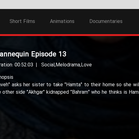
Short Films
Animations
Documentaries
annequin Episode 13
ration: 00:52:03
Social
,
Melodrama
,
Love
nopsis
aveh" asks her sister to take "Hamta" to their home so she wil
e other side "Akhgar" kidnapped "Bahram" who he thinks is Hamt