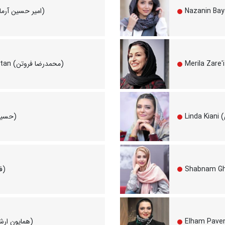
Amir Hossein Arman (امیر حسین آرمان)
Mohammad Reza Foroutan (محمدرضا فروتن)
Hossein Pakdel (حسین پاکدل)
Farzad Farzin (فرزاد فرزین)
Homayoun Ershadi (همایون ارشادی)