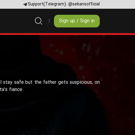
Support(Telegram):
@sekansofficial
Sign up / Sign in
l stay safe but the father gets suspicious, on
a's fiance.