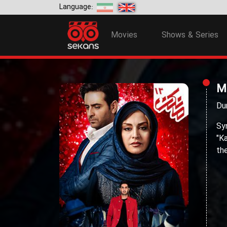
Language:
Movies
Shows & Series
M
Du
Sy
"K
th