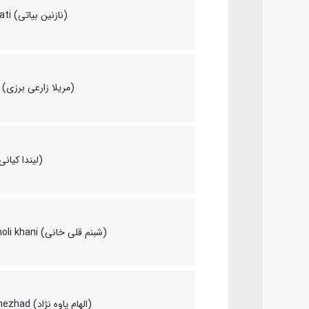
Nazanin Bayati (نازنین بیاتی)
Merila Zare'i (مریلا زارعی برزی)
Linda Kiani (لیندا کیانی)
Shabnam Gholi khani (شبنم قلی خانی)
Elham Pavenezhad (الهام پاوه‌ نژاد)