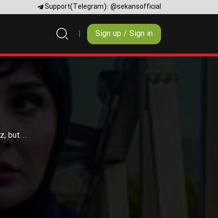
Support(Telegram):
@sekansofficial
Sign up / Sign in
, but...