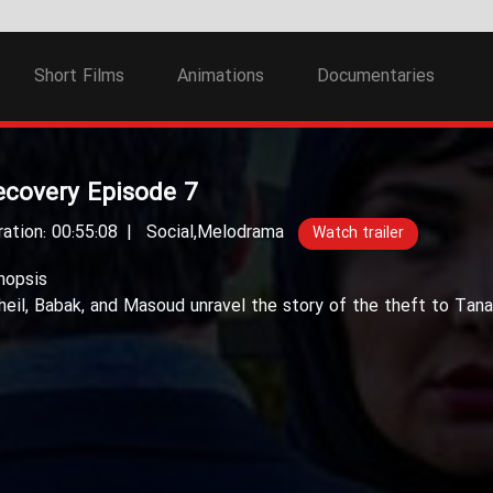
Short Films
Animations
Documentaries
ecovery Episode 7
ration: 00:55:08
Social
,
Melodrama
Watch trailer
nopsis
heil, Babak, and Masoud unravel the story of the theft to Tanaz