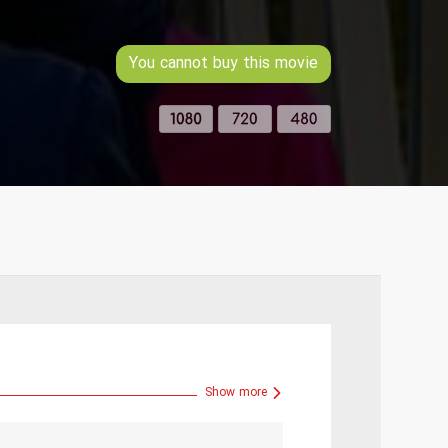
You cannot buy this movie
Show more