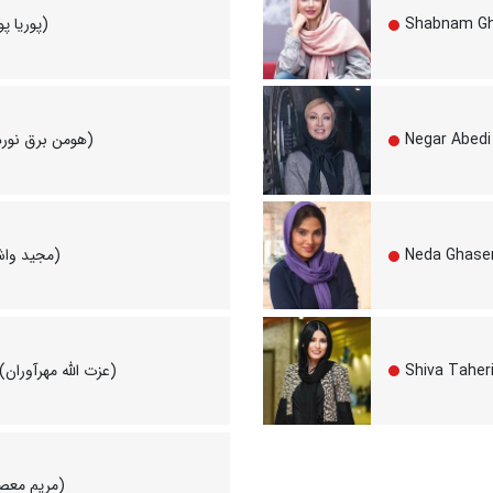
Pouria Poursorkh (پوریا پورسرخ)
Hooman Barghnavard (هومن برق نورد)
Majid Vasheghani (مجید واشقانی)
Ezzatollah Mehravaran (عزت الله مهرآوران)
Maryam Masoumi (مریم معصومی)