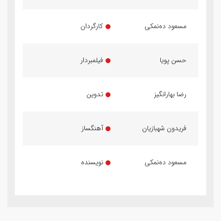
مسعود ده‌نمکی
کارگردان
حسن پویا
فیلمبردار
رضا بهارانگیز
تدوین
فریدون شهبازیان
آهنگساز
مسعود ده‌نمکی
نویسنده