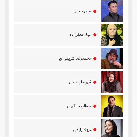
امین حیایی
مینا جعفرزاده
محمدرضا شریفی نیا
شهره لرستانی
عبدالرضا اکبری
مریلا زارعی