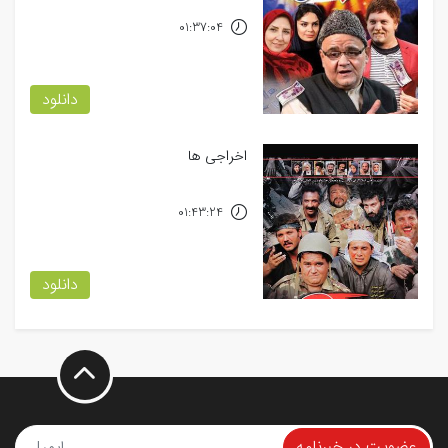
01:37:04
دانلود
اخراجی ها
01:43:24
دانلود
عضویت در خبرنامه