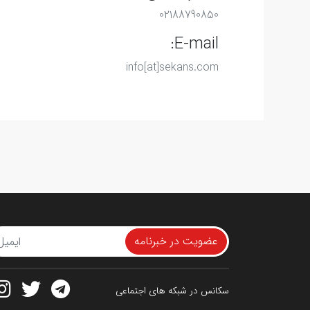
02188790850
E-mail:
info[at]sekans.com
عضویت در خبرنامه
سکانس در شبکه های اجتماعی