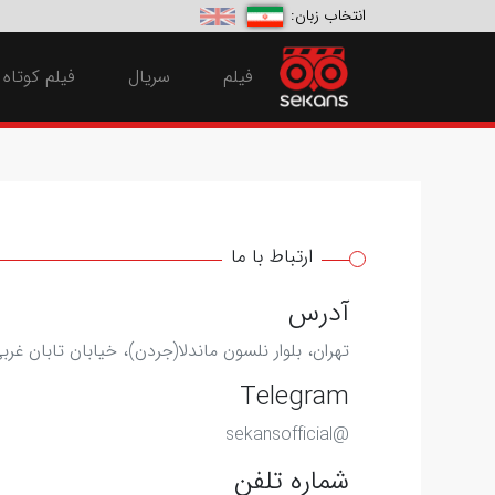
انتخاب زبان:
فیلم
سریال
فیلم کوتاه
ارتباط با ما
آدرس
تهران، بلوار نلسون ماندلا(جردن)، خیابان تابان غربی، پلاک 2
Telegram
@sekansofficial
شماره تلفن