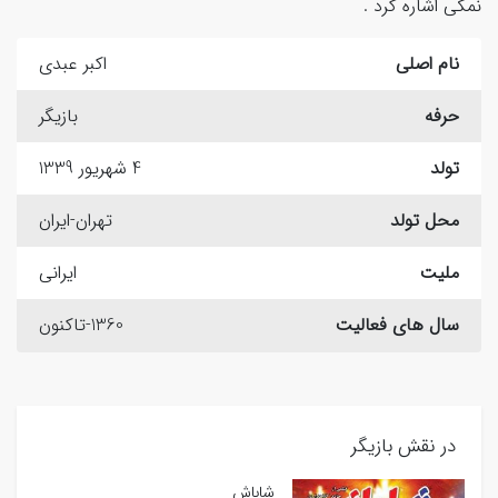
نمکی اشاره کرد .
نام اصلی
اکبر عبدی
حرفه
بازیگر
تولد
4 شهریور 1339
محل تولد
تهران-ایران
ملیت
ایرانی
سال های فعالیت
1360-تاکنون
در نقش بازیگر
شاباش