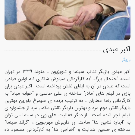
اکبر عبدی
بازیگر
اکبر عبدی بازیگر تئاتر، سینما و تلویزیون ، متولد 1339 در تهران
است. "جنجال بزرگ "به کارگردانی سیاوش شاکری نام اولین فیلمی
است که عبدی در آن به ایفای نقش پرداخته است . اکبر عبدی برای
بازی در فیلم های "مادر" ساخته ی علی حاتمی و "خوابم میاد" به
کارگردانی رضا عطاران ، به ترتیب برنده ی سیمرغ بلورین بهترین
بازیگر نقش دوم مرد و بهترین بازیگر نقش مکمل مرد از جشنواره ی
فیلم فجر شده است . از دیگر فعالیت های وی در سینما می توان
به "اجاره نشین ها" ساخته ی داریوش مهرجویی ، "گراند سینما"
ساخته ی حسین هدایت و "اخراجی ها" به کارگردانی مسعود ده