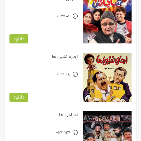
01:37:04
دانلود
اجاره نشین ها
01:49:28
دانلود
اخراجی ها
01:43:24