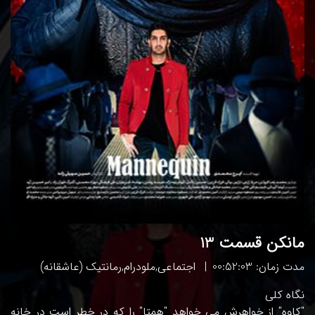
مانکن قسمت 13
مدت زمان: 00:52:03
اجتماعی
,
ملودرام
,
رمانتیک (عاشقانه)
نگاه کلی
"کاوه" از خواهرش می خواهد "همتا" را که در خطر است در خانه