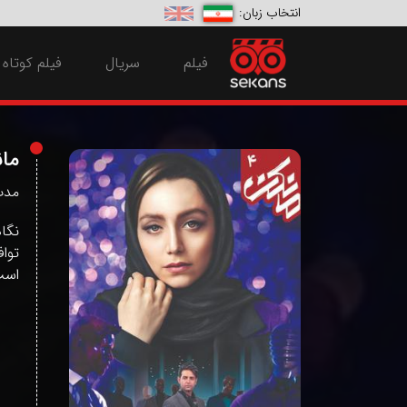
انتخاب زبان:
فیلم
سریال
فیلم کوتاه
ما
مدت زم
نگا
تواف
است 