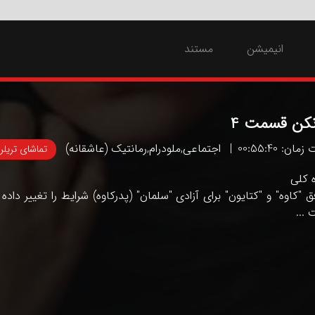
انیمیشن
مستند
نکن قسمت 4
ان: 00:55:40
اجتماعی
,
ملودرام
,
رمانتیک (عاشقانه)
تماشای تریلر
ه کلی
ق "کاوه" و "کتایون" برای آزادی "سلمان" (پدرکاوه) شرایط را تغییر داد
...