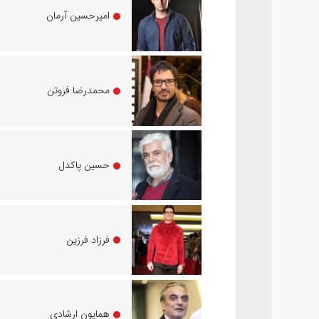
امیرحسین آرمان
محمدرضا فروتن
حسین پاکدل
فرزاد فرزین
همایون ارشادی