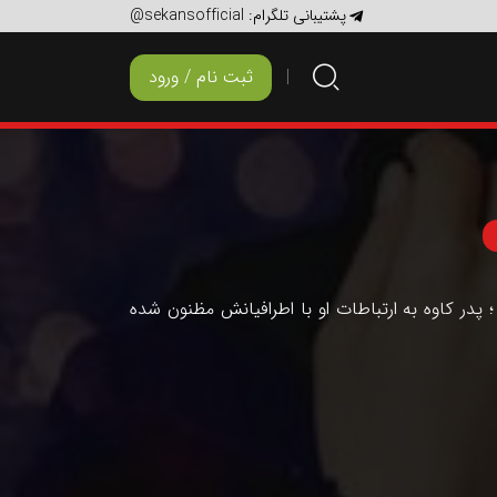
پشتیبانی تلگرام:
@sekansofficial
ثبت نام / ورود
ه ؛ پدر کاوه به ارتباطات او با اطرافیانش مظنون شده