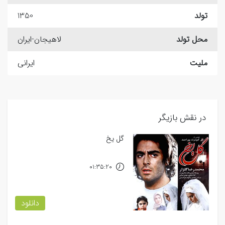
تولد
1350
محل تولد
لاهیجان-ایران
ملیت
ایرانی
در نقش بازیگر
گل یخ
01:35:20
دانلود