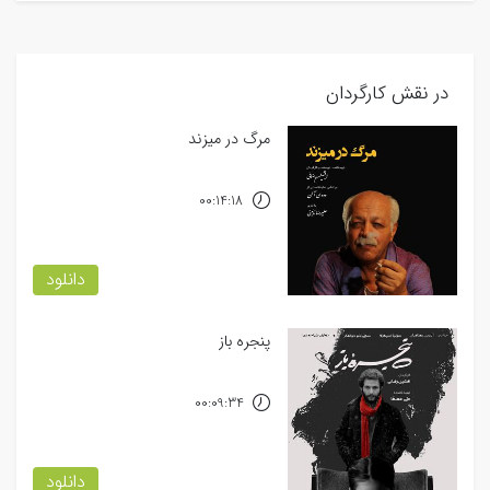
در نقش کارگردان
مرگ در میزند
00:14:18
دانلود
پنجره باز
00:09:34
دانلود