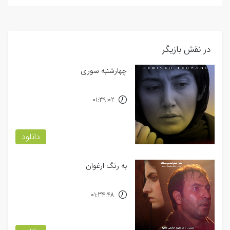
در نقش بازیگر
چهارشنبه سوری
01:39:02
دانلود
به رنگ ارغوان
01:34:48