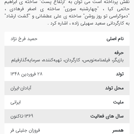
نقش پرداخته است می توان به "ارتفاع پست" ساخته ی ابراهیم
حاتمی کیا ، "چهارشنبه سوری" ساخته ی اصغر فرهادی ،
"دموکراسی تو روز روشن" ساخته ی علی عطشانی و "گشت ارشاد"
به کارگردانی سعید سهیلی زاده ، اشاره کرد .
نام اصلی
حمید فرخ نژاد
حرفه
بازیگر، فیلمنامه‌نویس، کارگردان، تهیه‌کننده، سرمایه‌گذارفیلم
تولد
28 فروردین 1348
محل تولد
آبادان-ایران
ملیت
ایرانی
سال های فعالیت
1369-تاکنون
همسر
فروزان جلیلی فر