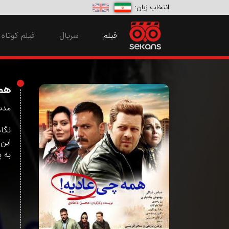
انتخاب زبان:
(current)
فیلم
سریال
فیلم کوتاه
هم
مدت زم
نگا
این 
به پ