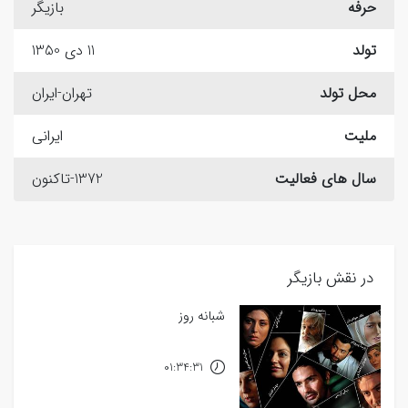
حرفه
بازیگر
تولد
11 دی 1350
محل تولد
تهران-ایران
ملیت
ایرانی
سال های فعالیت
1372-تاکنون
در نقش بازیگر
شبانه روز
01:34:31