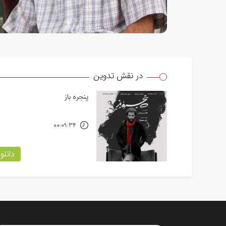
در نقش تدوین
پنجره باز
00:09:34
دانلو