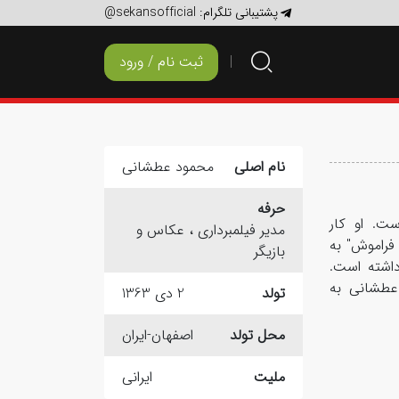
پشتیبانی تلگرام:
@sekansofficial
ثبت نام / ورود
نام اصلی
محمود عطشانی
حرفه
 1363 در اصفهان است. او کار
مدیر فیلمبرداری ، عکاس و
ر فیلم "یادم تو را فراموش" به
بازیگر
داشته است.
 عطشانی به
تولد
2 دی 1363
محل تولد
اصفهان-ایران
ملیت
ایرانی