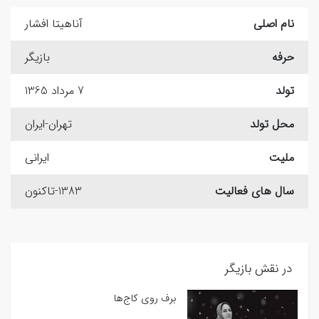
نام اصلی
آناهیتا افشار
حرفه
بازیگر
تولد
7 مرداد 1365
محل تولد
تهران-ایران
ملیت
ایرانی
سال های فعالیت
1383-تاکنون
در نقش بازیگر
برف روی کاج‌ها