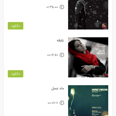
01:35:00
دانلود
نقطه
00:14:51
دانلود
ماه عسل
00:07:11