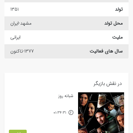
تولد
1351
محل تولد
مشهد-ایران
ملیت
ایرانی
سال های فعالیت
1377-تاکنون
در نقش بازیگر
شبانه روز
01:34:31