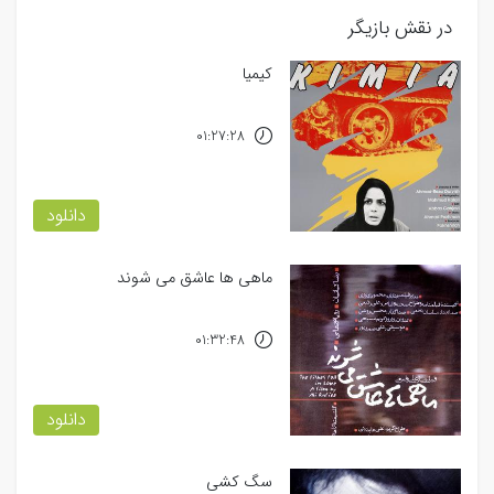
در نقش بازیگر
کیمیا
01:27:28
دانلود
ماهی ها عاشق می شوند
01:32:48
دانلود
سگ کشی