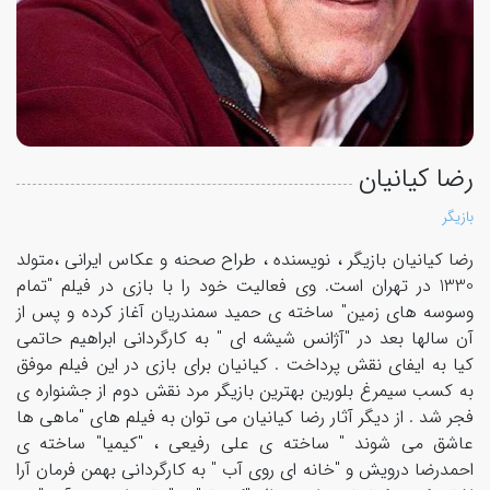
رضا کیانیان
بازیگر
رضا کیانیان بازیگر ، نویسنده ، طراح صحنه و عکاس ایرانی ،متولد
1330 در تهران است. وی فعالیت خود را با بازی در فیلم "تمام
وسوسه های زمین" ساخته ی حمید سمندریان آغاز کرده و پس از
آن سالها بعد در "آژانس شیشه ای " به کارگردانی ابراهیم حاتمی
کیا به ایفای نقش پرداخت . کیانیان برای بازی در این فیلم موفق
به کسب سیمرغ بلورین بهترین بازیگر مرد نقش دوم از جشنواره ی
فجر شد . از دیگر آثار رضا کیانیان می توان به فیلم های "ماهی ها
عاشق می شوند " ساخته ی علی رفیعی ، "کیمیا" ساخته ی
احمدرضا درویش و "خانه ای روی آب " به کارگردانی بهمن فرمان آرا